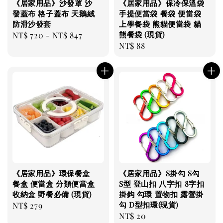
《居家用品》沙發罩 沙
《居家用品》保冷保溫袋
發蓋布 格子蓋布 天鵝絨
手提便當袋 餐袋 便當袋
防滑沙發套
上學餐袋 熊貓便當袋 貓
熊餐袋 (現貨)
Regular
NT$ 720
-
NT$ 847
Regular
NT$ 88
price
price
《居家用品》環保餐盒
《居家用品》S掛勾 S勾
餐盒 便當盒 分類便當盒
S型 登山扣 八字扣 8字扣
收納盒 野餐必備 (現貨)
掛鈎 勾環 置物扣 露營掛
勾 D型扣環(現貨)
Regular
NT$ 279
Regular
NT$ 20
price