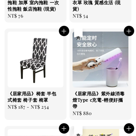
拖鞋 加厚 室內拖鞋 一次
衣草 玫瑰 質感生活 (現
性拖鞋 飯店拖鞋 (現貨)
貨)
Regular
NT$ 76
Regular
NT$ 54
price
price
售完
《居家用品》椅套 半包
《居家用品》紫外線消毒
式椅套 椅子套 椅罩
燈Type c充電-輕便好攜
帶
Regular
NT$ 187
-
NT$ 254
Regular
NT$ 880
price
price
售完