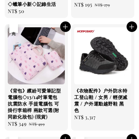
◇蠟筆小新◇記錄生活
Sale
NT$ 195
Regular
NT$ 279
Regular
NT$ 50
price
price
price
優惠
售完
《背包》繽紛可愛筆記型
《衣物配件》户外防水特
電腦包◇13/14吋筆電包
工登山鞋 / 女男 / 輕便减
抗震防水 手提電腦包 可
震 / 户外運動越野鞋 黑
掛行李箱桿 兩款可選(附
色
同款化妝包) (現貨)
Regular
NT$ 3,317
Sale
NT$ 349
Regular
NT$ 499
price
price
price