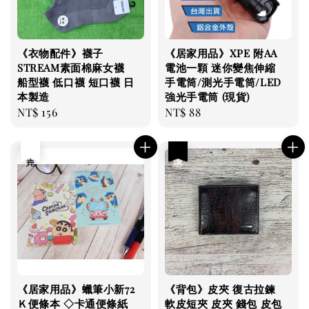
《衣物配件》襪子
《居家用品》XPE 附AA
STREAM素面棉麻女襪
電池一顆 迷你變焦伸縮
船型襪 低口襪 短口襪 日
手電筒/測光手電筒/LED
本製造
強光手電筒 (現貨)
Regular
NT$ 156
Regular
NT$ 88
price
price
售完
優惠
《居家用品》蠟筆小新72
《背包》皮夾 復古拉鍊
Ｋ便條本 ◇卡通便條紙
軟皮短夾 皮夾 錢包 皮包