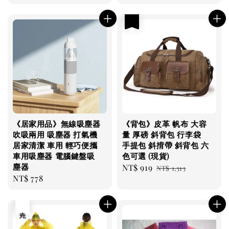
price
優惠
《居家用品》無線吸塵器
《背包》皮革 帆布 大容
吹吸兩用 吸塵器 打氣機
量 厚磅 斜背包 行李袋
居家清潔 車用 輕巧便攜
手提包 斜揹帶 斜背包 六
車用吸塵器 電腦鍵盤吸
色可選 (現貨)
塵器
Sale
NT$ 919
Regular
NT$ 1,313
Regular
NT$ 778
price
price
price
售完