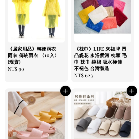
《居家用品》輕便雨衣
《枕巾》LIFE 來福牌 凹
雨衣 傳統雨衣 〈10入〉
凸緹花 永浴愛河 枕頭 毛
(現貨)
巾 枕巾 純棉 吸水極佳
不褪色 台灣製造
Regular
NT$ 99
Regular
NT$ 623
price
price