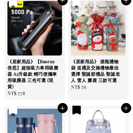
售完
售完
《居家用品》【Baseus
《居家用品》 酒瓶禮物
倍思】超強吸力車用吸塵
袋 送禮及交換禮物最佳
器 A2升級款 輕巧便攜車
選擇 聖誕節禮品 聖誕老
用吸塵器 三色可選 (現
人 雪人 麋鹿 三款可選
貨)
Regular
NT$ 76
Regular
NT$ 778
price
price
售完
優惠