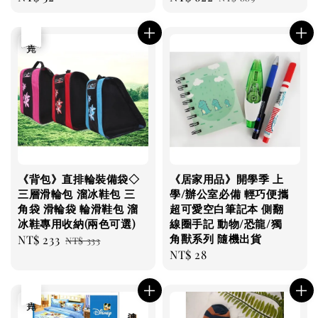
price
price
price
優惠
售完
《背包》直排輪裝備袋◇
《居家用品》開學季 上
三層滑輪包 溜冰鞋包 三
學/辦公室必備 輕巧便攜
角袋 滑輪袋 輪滑鞋包 溜
超可愛空白筆記本 側翻
冰鞋專用收納(兩色可選)
線圈手記 動物/恐龍/獨
角獸系列 隨機出貨
Sale
NT$ 233
Regular
NT$ 333
Regular
NT$ 28
price
price
price
售完