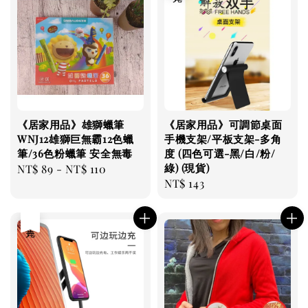
《居家用品》雄獅蠟筆
《居家用品》可調節桌面
WNJ12雄獅巨無霸12色蠟
手機支架/平板支架-多角
筆/36色粉蠟筆 安全無毒
度 (四色可選-黑/白/粉/
綠) (現貨)
Regular
NT$ 89
-
NT$ 110
Regular
NT$ 143
price
price
售完