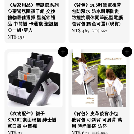
《居家用品》聖誕節系列
《背包》15.6吋筆電後背
◇聖誕氛圍襪子組 交換
包防潑水 防水耐磨防刮
禮物最佳選擇 聖誕節禮
防撞抗震休閒筆記型電腦
品 中筒襪 卡通襪 聖誕襪
包背包(四色可選) (現貨)
◇一組5雙入
Sale
NT$ 467
Regular
NT$ 667
Regular
NT$ 155
price
price
price
優惠
售完
《衣物配件》襪子
《背包》皮革後背小包
SPORT素面棉襪 紳士襪
後背包 可斜背 可肩背 萬
寬口襪 中筒襪
用 時尚百搭 防盜
Regular
NT$ 32
Sale
NT$ 622
Regular
NT$ 889