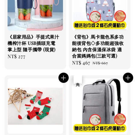
《居家用品》手提式果汁
《背包》馬卡龍色系多功
機榨汁杯 USB插頭充電
能後背包◇多功能超強收
掌上型 隨手攜帶 (現貨)
納包 內含保溫保冰袋 適
合當媽媽包(三款可選)
Regular
NT$ 277
Sale
NT$ 467
Regular
price
NT$ 667
price
price
優惠
售完