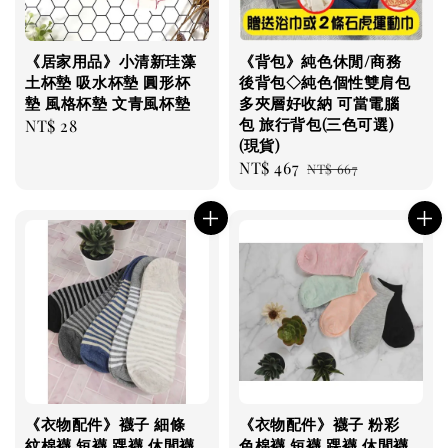
《居家用品》小清新珪藻
《背包》純色休閒/商務
土杯墊 吸水杯墊 圓形杯
後背包◇純色個性雙肩包
墊 風格杯墊 文青風杯墊
多夾層好收納 可當電腦
包 旅行背包(三色可選)
Regular
NT$ 28
(現貨)
price
Sale
NT$ 467
Regular
NT$ 667
price
price
《衣物配件》襪子 細條
《衣物配件》襪子 粉彩
紋棉襪 短襪 踝襪 休閒襪
色棉襪 短襪 踝襪 休閒襪