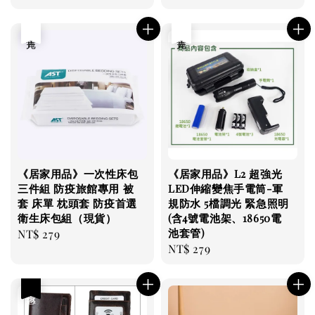
price
售完
售完
《居家用品》一次性床包
《居家用品》L2 超強光
三件組 防疫旅館專用 被
LED伸縮變焦手電筒-軍
套 床單 枕頭套 防疫首選
規防水 5檔調光 緊急照明
衛生床包組（現貨）
(含4號電池架、18650電
池套管)
Regular
NT$ 279
Regular
NT$ 279
price
price
優惠