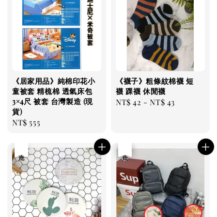
《居家用品》純棉印花小
《襪子》粗條紋棉襪 短
童被套 精梳棉 透氣床包
襪 踝襪 休閒襪
3×4尺 被套 台灣製造 (現
Regular
NT$ 42
-
NT$ 43
貨)
price
Regular
NT$ 555
price
售完
優惠
售完