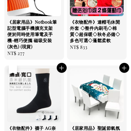
《居家用品》Notbook筆
《衣物配件》連帽毛休閒
記型電腦手機擴充支架
外套 ◇整件內刷毛◇棉
便於同時使用筆電及手
質◇超保暖◇秋冬必備◇
機-輕巧便攜 磁吸安裝
多色可選◇蓬鬆柔軟
(灰色) (現貨)
Regular
NT$ 833
Regular
NT$ 277
price
price
售完
《衣物配件》襪子 AG奈
《居家用品》聖誕節氣氛