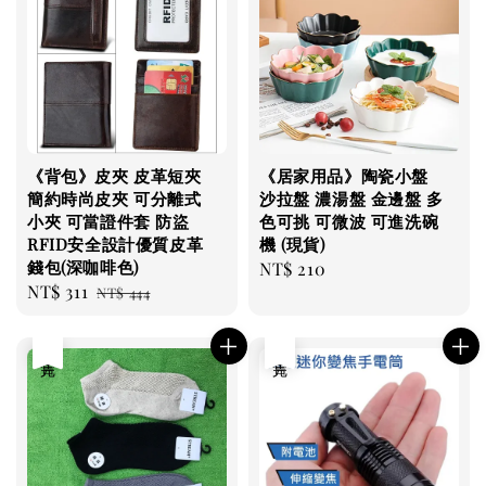
《背包》皮夾 皮革短夾
《居家用品》陶瓷小盤
簡約時尚皮夾 可分離式
沙拉盤 濃湯盤 金邊盤 多
小夾 可當證件套 防盜
色可挑 可微波 可進洗碗
RFID安全設計優質皮革
機 (現貨)
錢包(深咖啡色)
Regular
NT$ 210
Sale
NT$ 311
Regular
NT$ 444
price
price
price
售完
售完