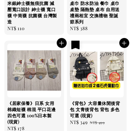
米銀紳士襪無痕抗菌 減
桌巾 防水防油 餐巾 桌巾
壓寬口設計 紳士襪 寬口
桌墊 隔熱墊 桌布 自用送
襪 中筒襪 抗菌襪 台灣製
禮兩相宜 交換禮物 聖誕
造
節系列
Regular
NT$ 110
Regular
NT$ 388
price
price
優惠
《居家保養》日系 女用
《背包》大容量休閒後背
棉織短襪 棉混 平口花邊
包 文青後背包 背包 多色
四色可選 100%日本製
可選 (現貨)
(現貨)
Sale
NT$ 349
Regular
NT$ 499
Regular
NT$ 178
price
price