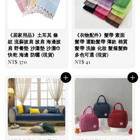
《居家用品》土耳其 條
《衣物配件》髮帶 素面
紋 流蘇披肩 披肩 海邊披
髮帶 運動髮帶 薄款 棉質
肩 野餐墊 沙灘墊 沙灘巾
髮帶 洗臉 化妝 髮箍髮飾
快乾 海邊 防曬 (現貨)
多色可選 (現貨)
Regular
NT$ 370
Regular
NT$ 41
price
price