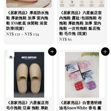
《居家用品》厚底防水拖
《居家用品》六星飯店室
鞋 厚款拖鞋 加厚 室內拖
內拖鞋 露趾/包頭拖鞋 布
鞋 EVA軟底 休閒鞋 浴室
拖鞋 厚款拖鞋 加厚 室內
防滑(現貨)
拖鞋 一次性拖鞋 飯店拖
鞋 毛巾拖 (現貨)
Regular
NT$ 131
-
NT$ 134
Regular
NT$ 61
price
price
售完
《居家用品》六星飯店用
《居家用品》白雪透明精
毛巾拖鞋 亞麻 拖鞋 厚款
油皂SnowWhite 香皂 薰