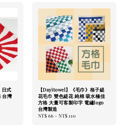
巾》日式
【Dayitowel】《毛巾》格子緹
 台灣
花毛巾 雙色緹花 純棉 吸水極佳
方格 大量可客製印字 電繡logo
台灣製造
Regular
NT$ 66
-
NT$ 110
price