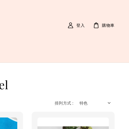
登入
購物車
el
排列方式 :