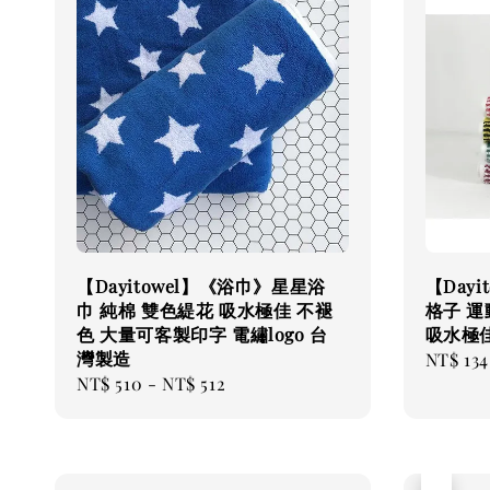
【Dayitowel】《浴巾》星星浴
【Day
巾 純棉 雙色緹花 吸水極佳 不褪
格子 運
色 大量可客製印字 電繡logo 台
吸水極佳
灣製造
Regular
NT$ 134
Regular
NT$ 510
-
NT$ 512
price
price
售完