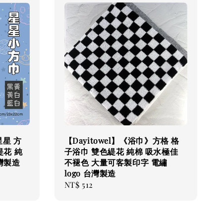
星星 方
【Dayitowel】《浴巾》方格 格
緹花 純
子浴巾 雙色緹花 純棉 吸水極佳
灣製造
不褪色 大量可客製印字 電繡
logo 台灣製造
Regular
NT$ 512
price