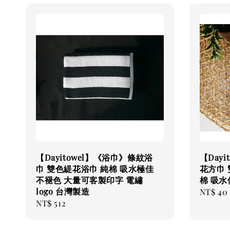
【Dayitowel】《浴巾》條紋浴
【Day
巾 雙色緹花浴巾 純棉 吸水極佳
花方巾 
不褪色 大量可客製印字 電繡
棉 吸水
logo 台灣製造
Regular
NT$ 40
Regular
NT$ 512
price
price