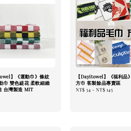
itowel】《運動巾》條紋
【Dayitowel】《福利
動巾 雙色緹花 柔軟細緻
方巾 客製餘品專賣區
 台灣製造 MIT
Regular
NT$ 34
-
NT$ 145
price