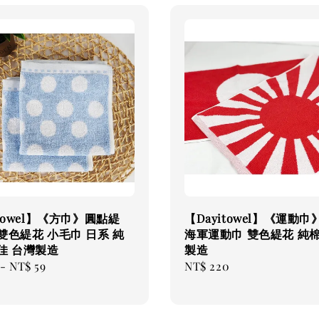
itowel】《方巾》圓點緹
【Dayitowel】《運動
雙色緹花 小毛巾 日系 純
海軍運動巾 雙色緹花 純棉
佳 台灣製造
製造
-
NT$ 59
Regular
NT$ 220
price