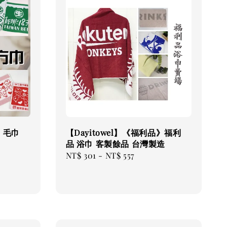
品》毛巾
【Dayitowel】《福利品》福利
品 浴巾 客製餘品 台灣製造
Regular
NT$ 301
-
NT$ 557
price