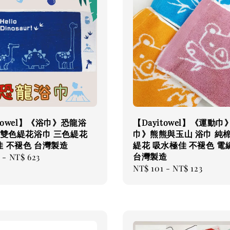
itowel】《浴巾》恐龍浴
【Dayitowel】《運動
 雙色緹花浴巾 三色緹花
巾》熊熊與玉山 浴巾 純棉
 不褪色 台灣製造
緹花 吸水極佳 不褪色 電繡
台灣製造
-
NT$ 623
Regular
NT$ 101
-
NT$ 123
price