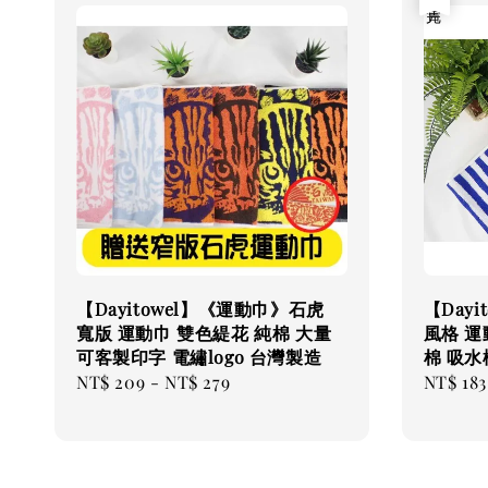
【Dayitowel】《運動巾》石虎
【Day
寬版 運動巾 雙色緹花 純棉 大量
風格 運
可客製印字 電繡logo 台灣製造
棉 吸水
Regular
NT$ 209
-
NT$ 279
Regular
NT$ 183
price
price