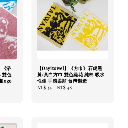
巾》《浴
【Dayitowel】《方巾》石虎黑
 雙色
黃/黃白方巾 雙色緹花 純棉 吸水
logo
性佳 手感柔順 台灣製造
Regular
NT$ 34
-
NT$ 48
price