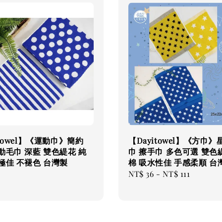
itowel】《運動巾》簡約
【Dayitowel】《方巾》
動毛巾 深藍 雙色緹花 純
巾 擦手巾 多色可選 雙色
極佳 不褪色 台灣製
棉 吸水性佳 手感柔順 台
Regular
NT$ 36
-
NT$ 111
price