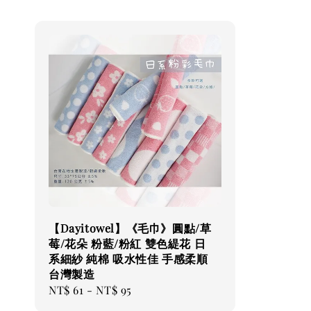
【Dayitowel】《毛巾》圓點/草
莓/花朵 粉藍/粉紅 雙色緹花 日
系細紗 純棉 吸水性佳 手感柔順
台灣製造
Regular
NT$ 61
-
NT$ 95
price