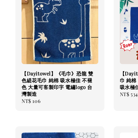
【Dayitowel】《毛巾》恐龍 雙
【Day
色緹花毛巾 純棉 吸水極佳 不褪
巾 純棉
色 大量可客製印字 電繡logo 台
吸水極佳
灣製造
Regular
NT$ 534
Regular
NT$ 106
price
price