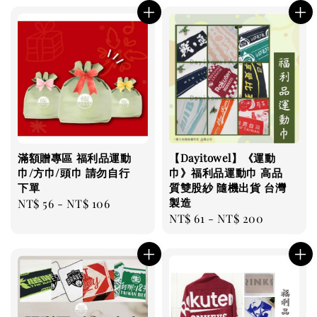
滿額贈專區 福利品運動
【Dayitowel】《運動
巾/方巾/頭巾 請勿自行
巾》福利品運動巾 高品
下單
質雙股紗 隨機出貨 台灣
製造
Regular
NT$ 56
-
NT$ 106
Regular
NT$ 61
-
NT$ 200
price
price