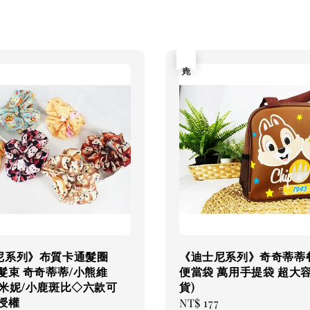
售完
尼系列》布質卡通髮圈
《迪士尼系列》奇奇蒂蒂
髮束 奇奇蒂蒂/小熊維
便當袋 萬用手提袋 超大容
奇米妮/小鹿斑比◇六款可
貨)
授權
Regular
NT$ 177