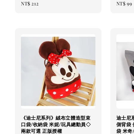
Regular
NT$ 212
Regular
NT$ 99
price
price
《迪士尼系列》絨布立體造型束
迪士尼
口袋/收納袋 米妮/玩具總動員◇
側背袋 
兩款可選 正版授權
袋 米奇