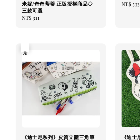
米妮/奇奇蒂蒂 正版授權商品◇
Regular
NT$ 533
三款可選
price
Regular
NT$ 311
price
售完
《迪士尼系列》皮質立體三角筆
《迪士