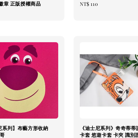
徽章 正版授權商品
Regular
NT$ 110
price
尼系列】布藝方形收納
《迪士尼系列》奇奇蒂蒂
抱哥
卡套 悠遊卡套 卡夾 識別