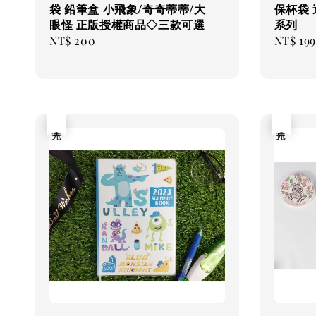
袋 鉛筆盒 小飛象/奇奇蒂蒂/大
保杯袋
眼怪 正版授權商品◇三款可選
系列
Regular
NT$ 200
Regular
NT$ 199
price
price
售完
售完