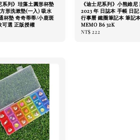
尼系列》珪藻土圓形杯墊
《迪士尼系列》小熊維尼 
/長方形洗漱墊(一入) 吸水
2023 年 日誌本 手帳 日記
通杯墊 奇奇蒂蒂/小鹿斑
行事曆 鐵圈筆記本 筆記
款可選 正版授權
MEMO B6 32K
Regular
NT$ 222
price