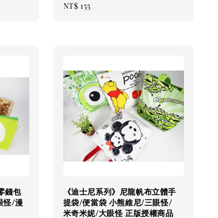
Regular
NT$ 155
price
零錢包
《迪士尼系列》尼龍帆布立體手
眼怪/漫
提袋/便當袋 小熊維尼/三眼怪/
米奇米妮/大眼怪 正版授權商品