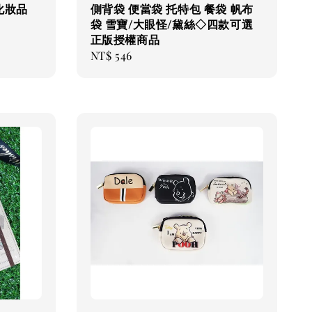
化妝品
側背袋 便當袋 托特包 餐袋 帆布
袋 雪寶/大眼怪/黛絲◇四款可選
正版授權商品
Regular
NT$ 546
price