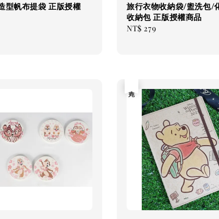
 造型帆布提袋 正版授權
旅行衣物收納袋/盥洗包/
收納包 正版授權商品
Regular
NT$ 279
price
售完