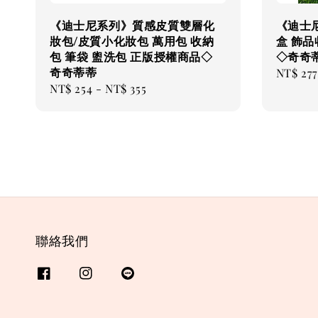
《迪士尼系列》質感皮質雙層化
《迪士
妝包/皮質小化妝包 萬用包 收納
盒 飾品
包 筆袋 盥洗包 正版授權商品◇
◇奇奇
奇奇蒂蒂
Regular
NT$ 277
Regular
NT$ 254
-
NT$ 355
price
price
聯絡我們