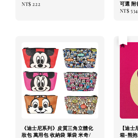
可選 附
Regular
NT$ 222
Regular
NT$ 534
price
price
售完
《迪士尼系列》皮質三角立體化
【迪士
妝包 萬用包 收納袋 筆袋 米奇/
箱-熊