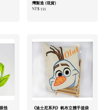
灣製造 (現貨)
Regular
NT$ 555
price
眼怪
《迪士尼系列》帆布立體手提袋