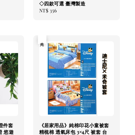
◇四款可選 臺灣製造
Regular
NT$ 356
price
售完
證件套
《居家用品》純棉印花小童被套
證 悠遊
精梳棉 透氣床包 3×4尺 被套 台