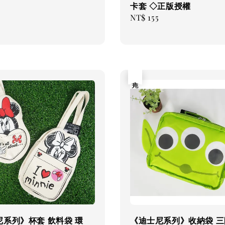
卡套 ◇正版授權
Regular
NT$ 155
price
售完
尼系列》杯套 飲料袋 環
《迪士尼系列》收納袋 三