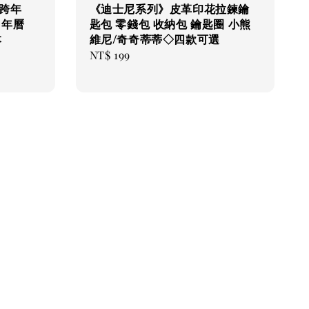
跨年
《迪士尼系列》皮革印花拉鍊鑰
 年曆
匙包 零錢包 收納包 鑰匙圈 小熊
本
維尼/奇奇蒂蒂◇四款可選
Regular
NT$ 199
price