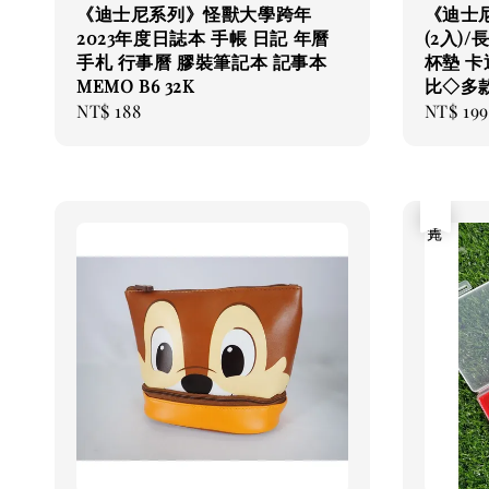
《迪士尼系列》怪獸大學跨年
《迪士
2023年度日誌本 手帳 日記 年曆
(2入)
手札 行事曆 膠裝筆記本 記事本
杯墊 卡
MEMO B6 32K
比◇多
Regular
NT$ 188
Regular
NT$ 199
price
price
售完