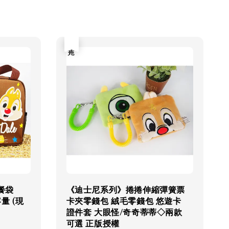
售完
餐袋
《迪士尼系列》捲捲伸縮彈簧票
量 (現
卡夾零錢包 絨毛零錢包 悠遊卡
證件套 大眼怪/奇奇蒂蒂◇兩款
可選 正版授權