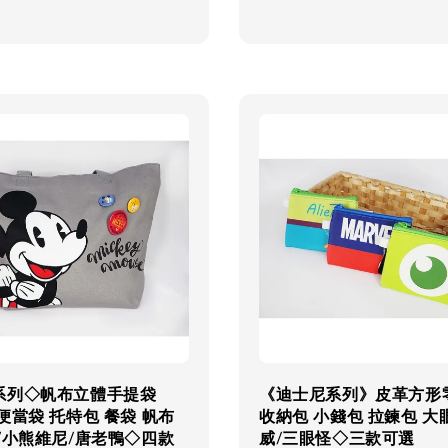
price
系列◇帆布立體手提袋
《迪士尼系列》皮革方形
便當袋 托特包 餐袋 帆布
收納包 小錢包 拉鍊包 大
/小熊維尼/唐老鴨◇四款
威/三眼怪◇三款可選