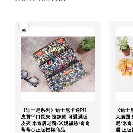
售完
《迪士尼系列》迪士尼卡通PU
《迪士
皮質平口長夾 拉鍊款 可愛滿版
大腸圈 
皮夾 米奇唐老鴨/米妮黛絲/奇奇
尼/米
蒂蒂◇正版授權商品
選 正版