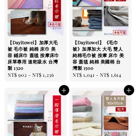
【Dayitowel】加厚大毛
【Dayitowel】《毛巾
被 毛巾被 純棉 床巾 美
被》加厚加大 大毛 雙人
容 鋪床巾 蓋毯 按摩床巾
純棉毛巾被 按摩 床巾 美
床單專用 速乾吸水 台灣
容 蓋毯 純棉 美國棉 台
製 1320
灣製 1500
Regular
NT$ 902
-
NT$ 1,236
Regular
NT$ 1,041
-
NT$ 1,614
price
price