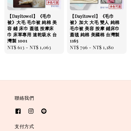
【Dayitowel】《毛巾
【Dayitowel】《毛巾
被》大毛 毛巾被 純棉 美
被》加大 大毛 雙人 純棉
容 鋪 床巾 蓋毯 按摩床
毛巾被 美容 按摩 鋪床巾
巾 床單專用 速乾吸水 台
蓋毯 純棉 美國棉 台灣製
灣製 1001
1165
Regular
NT$ 613
-
NT$ 1,063
Regular
NT$ 796
-
NT$ 1,180
price
price
聯絡我們
支付方式