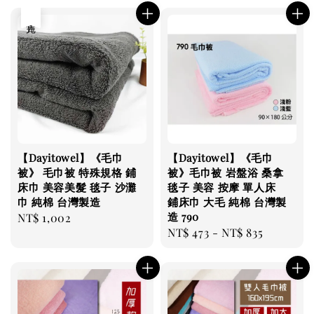
售完
【Dayitowel】《毛巾
【Dayitowel】《毛巾
被》 毛巾被 特殊規格 鋪
被》毛巾被 岩盤浴 桑拿
床巾 美容美髮 毯子 沙灘
毯子 美容 按摩 單人床
巾 純棉 台灣製造
鋪床巾 大毛 純棉 台灣製
造 790
Regular
NT$ 1,002
Regular
NT$ 473
-
NT$ 835
price
price