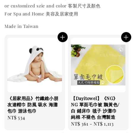
or customized szie and color 客製尺寸及顏色
For Spa and Home 美容及居家使用
Made in Taiwan
《居家用品》竹纖維小朋
【Dayitowel】《NG》
友連帽巾 防風 吸水 海灘
NG 單面毛巾被 鵝黃色/
包巾 游泳包巾
白 鋪床巾 毯子 沙灘巾
純棉 不褪色 台灣製造
Regular
NT$ 534
Regular
NT$ 361
-
NT$ 1,113
price
price