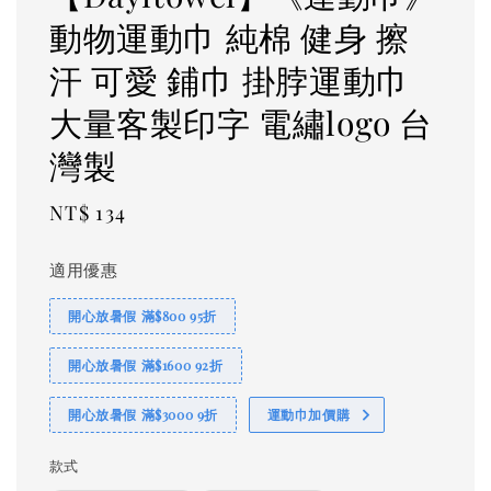
動物運動巾 純棉 健身 擦
汗 可愛 鋪巾 掛脖運動巾
大量客製印字 電繡logo 台
灣製
Regular
NT$ 134
price
適用優惠
開心放暑假 滿$800 95折
開心放暑假 滿$1600 92折
開心放暑假 滿$3000 9折
運動巾加價購
款式