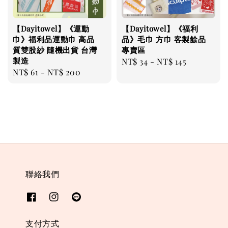
【Dayitowel】《運動
【Dayitowel】《福利
巾》福利品運動巾 高品
品》毛巾 方巾 客製餘品
質雙股紗 隨機出貨 台灣
專賣區
製造
Regular
NT$ 34
-
NT$ 145
Regular
NT$ 61
-
NT$ 200
price
price
聯絡我們
支付方式