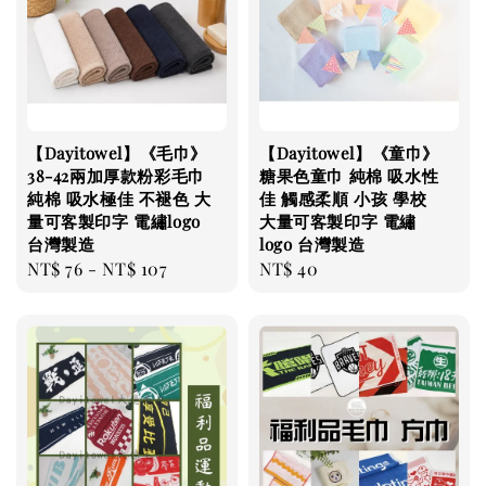
【Dayitowel】《毛巾》
【Dayitowel】《童巾》
38-42兩加厚款粉彩毛巾
糖果色童巾 純棉 吸水性
純棉 吸水極佳 不褪色 大
佳 觸感柔順 小孩 學校
量可客製印字 電繡logo
大量可客製印字 電繡
台灣製造
logo 台灣製造
Regular
NT$ 76
-
NT$ 107
Regular
NT$ 40
price
price