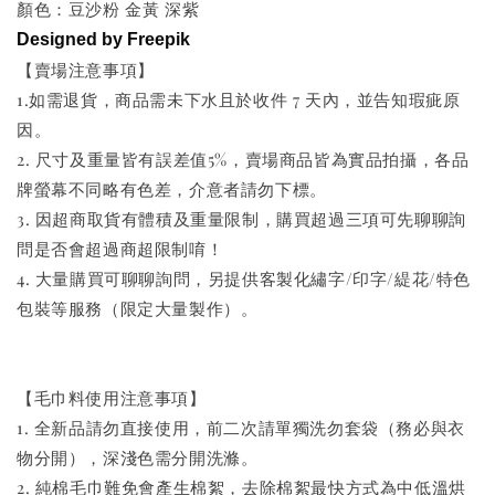
顏色：豆沙粉 金黃 深紫
Designed by Freepik
【賣場注意事項】
1.如需退貨，商品需未下水且於收件 7 天內，並告知瑕疵原
因。
2. 尺寸及重量皆有誤差值5%，賣場商品皆為實品拍攝，各品
牌螢幕不同略有色差，介意者請勿下標。
3. 因超商取貨有體積及重量限制，購買超過三項可先聊聊詢
問是否會超過商超限制唷！
4. 大量購買可聊聊詢問，另提供客製化繡字/印字/緹花/特色
包裝等服務（限定大量製作）。
【毛巾料使用注意事項】
1. 全新品請勿直接使用，前二次請單獨洗勿套袋（務必與衣
物分開），深淺色需分開洗滌。
2. 純棉毛巾難免會產生棉絮，去除棉絮最快方式為中低溫烘