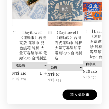
售完
【Dayitow
【Dayitowel】
【Dayitowel】
《運動巾
《運動巾》石虎
《運動巾》台灣
石虎運動巾
寬版 運動巾 雙
石虎運動巾 純棉
紗 純棉 大
色緹花 純棉 大
大量可客製印字
客製印字 
量可客製印字 電
電繡logo 台灣製
logo 台灣
繡logo 台灣製造
造
-
NT$ 140
-
+
NT$ 140
NT$ 67
NT$ 279
NT$ 279
NT$ 134
加入購物車