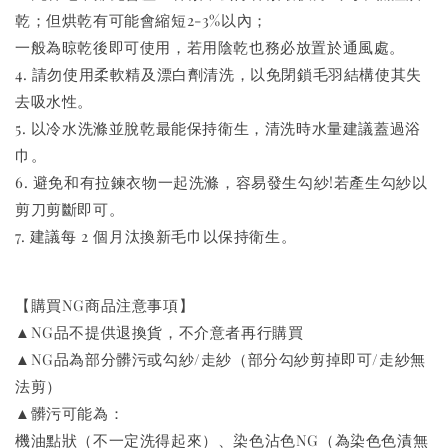
乾；但烘乾有可能會縮短2-3%以內；
一般為晾乾後即可使用，若用陰乾也務必放置於通風處。
4. 請勿使用柔軟精及漂白劑清洗，以免閉鎖毛羽結構使其失
去吸水性。
5. 以冷水洗滌並脫乾最能保持衛生，清洗時水量建議蓋過浴
巾。
6. 避免和有拉鍊衣物一起洗滌，容易發生勾紗!若產生勾紗以
剪刀剪斷即可。
7. 建議每 2 個月汰換新毛巾以保持衛生。
【購買NG商品注意事項】
▲NG品不提供退換貨，不介意者再行購買
▲NG品為部分髒污或勾紗/走紗（部分勾紗剪掉即可/走紗無
法剪）
▲髒污可能為：
機油點狀（不一定洗得起來）、染色沾色NG（為染色色漬無