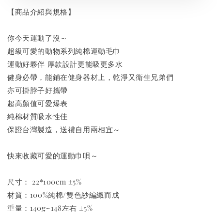
【商品介紹與規格】
你今天運動了沒～
超級可愛的動物系列純棉運動毛巾
運動好夥伴 厚款設計更能吸更多水
健身必帶，能鋪在健身器材上，乾淨又衛生兄弟們
亦可掛脖子好攜帶
超高顏值可愛爆表
純棉材質吸水性佳
保證台灣製造，送禮自用兩相宜～
快來收藏可愛的運動巾唄～
尺寸： 22*100cm ±5%
材質：100%純棉/雙色紗編織而成
重量：140g~148左右 ±5%