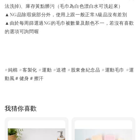
法洗掉)、庫存黃點髒污（毛巾為白色漂白水可洗起來）
▲NG品除瑕疵部分外，使用上跟一般正常A級品沒有差別
▲由於每周篩選過NG的毛巾被數量及顏色不一，若沒有喜歡
的選項可詢問喔
#純棉 #客製化 #運動 #送禮 #股東會紀念品 #運動毛巾 #運
動風＃健身＃擦汗
我猜你喜歡